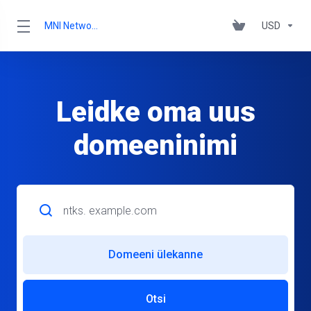
MNI Networks Ltd.
USD
Leidke oma uus
domeeninimi
Domeeni ülekanne
Otsi