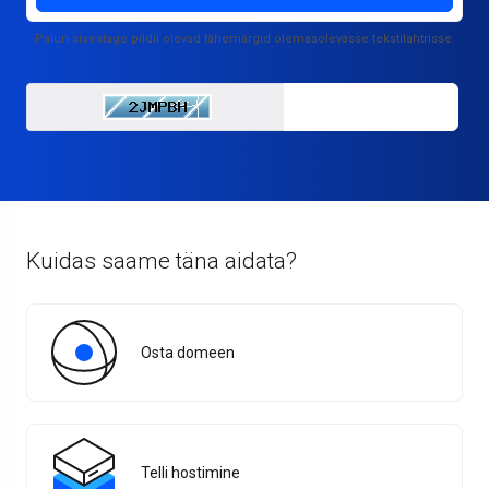
Palun sisestage pildil olevad tähemärgid olemasolevasse tekstilahtrisse.
Enter Captcha C
Kuidas saame täna aidata?
Osta domeen
Telli hostimine