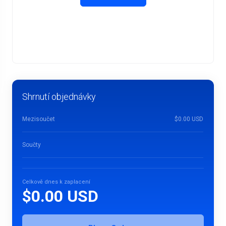
Shrnutí objednávky
Mezisoučet
$0.00 USD
Součty
Celkově dnes k zaplacení
$0.00 USD